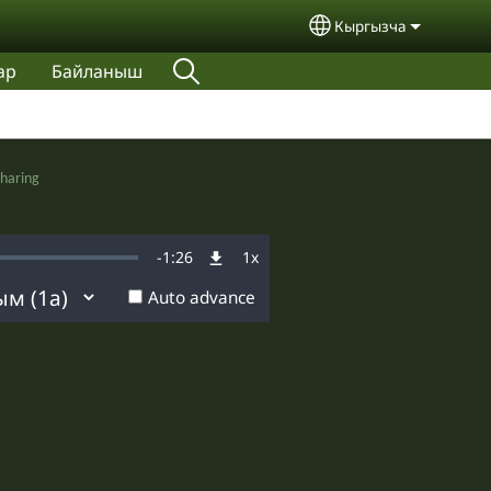
Кыргызча
Select your langua
ар
Байланыш
haring
Remaining
-
1:26
1x
d
:
Playback
Rate
Auto advance
Time